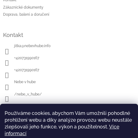
Kontakt
Zákaznické dokumenty
Doprava, balení a doručení
Kontakt
jitka
@
nebevhube.info
+420731990167
+420731990167
Nebe v hube
/nebe_v_hube/
Používáme cookies, abychom Vám umožnili pohodlné
Přijímáme online platby
prohlížení webu a díky analýze provozu webu neustále
zlepšovali jeho funkce, výkon a použitelnost.
Více
informací