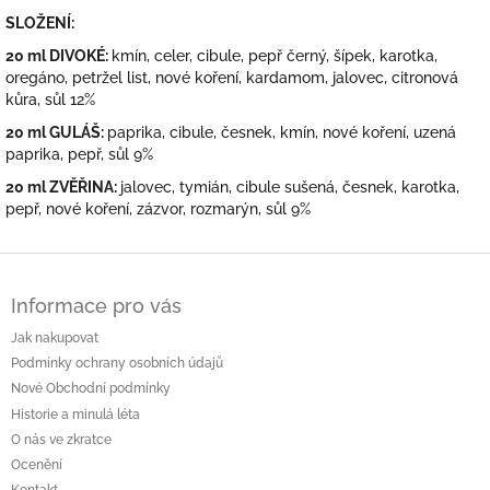
SLOŽENÍ:
20 ml
DIVOKÉ
:
kmín, celer, cibule, pepř černý, šípek, karotka,
oregáno, petržel list, nové koření, kardamom, jalovec, citronová
kůra, sůl 12%
20 ml GULÁŠ
:
paprika, cibule, česnek, kmín, nové koření, uzená
paprika, pepř, sůl 9%
20 ml ZVĚŘINA
:
jalovec, tymián, cibule sušená, česnek, karotka,
pepř, nové koření, zázvor, rozmarýn, sůl 9%
Z
á
Informace pro vás
p
a
Jak nakupovat
t
Podmínky ochrany osobních údajů
í
Nové Obchodní podmínky
Historie a minulá léta
O nás ve zkratce
Ocenění