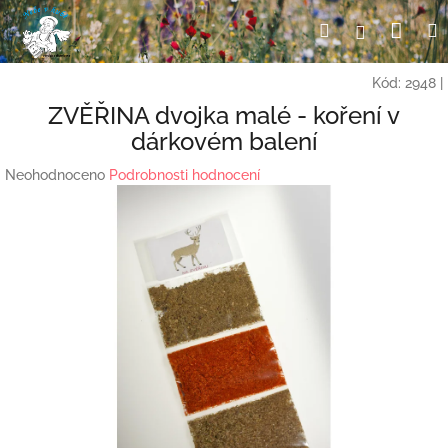
Přejít
Nák
Hledat
Přihlášení
na
obsah
koší
Kód:
2948
|
ZVĚŘINA dvojka malé - koření v
dárkovém balení
Průměrné
Neohodnoceno
Podrobnosti hodnocení
hodnocení
produktu
je
0,0
z
5
hvězdiček.