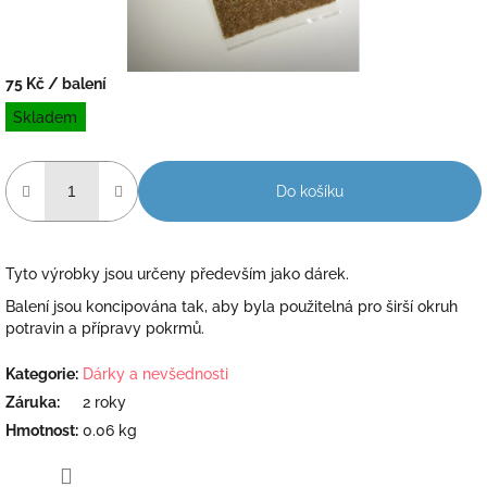
75 Kč
/ balení
Měrná
Skladem
cena:
Do košíku
Tyto výrobky jsou určeny především jako dárek.
Balení jsou koncipována tak, aby byla použitelná pro širší okruh
potravin a přípravy pokrmů.
Kategorie
:
Dárky a nevšednosti
Záruka
:
2 roky
Hmotnost
:
0.06 kg