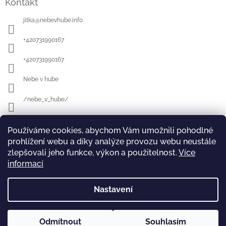
Kontakt
jitka
@
nebevhube.info
+420731990167
+420731990167
Nebe v hube
/nebe_v_hube/
Používáme cookies, abychom Vám umožnili pohodlné
Přijímáme online platby
prohlížení webu a díky analýze provozu webu neustále
zlepšovali jeho funkce, výkon a použitelnost.
Více
informací
Nastavení
TRHY a AKCE
Pečení na neděli
Odmítnout
Souhlasím
Copyright 2026
Nebe v Hubě
. Všechna práva vyhrazena.
Vytvořil Shoptet