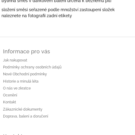
bylinná směs v dárkovém balení určena k běžnému pití
složení směsi seřazené podle množství zastoupení složek
naleznete na fotografii zadní etikety
Z
á
Informace pro vás
p
a
Jak nakupovat
t
Podmínky ochrany osobních údajů
í
Nové Obchodní podmínky
Historie a minulá léta
O nás ve zkratce
Ocenění
Kontakt
Zákaznické dokumenty
Doprava, balení a doručení