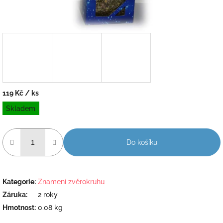
119 Kč
/ ks
Měrná
Skladem
cena:
Do košíku
Kategorie
:
Znamení zvěrokruhu
Záruka
:
2 roky
Hmotnost
:
0.08 kg