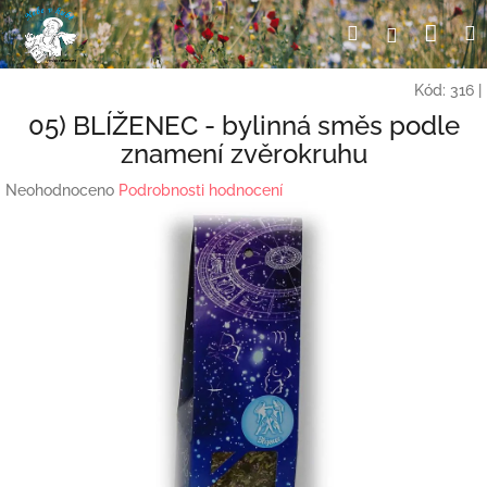
Přejít
Nák
Hledat
Přihlášení
na
obsah
koší
Kód:
316
|
05) BLÍŽENEC - bylinná směs podle
znamení zvěrokruhu
Průměrné
Neohodnoceno
Podrobnosti hodnocení
hodnocení
produktu
je
0,0
z
5
hvězdiček.