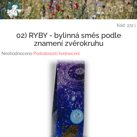
Přejít
Nák
Hledat
Přihlášení
na
obsah
koší
Kód:
272
|
02) RYBY - bylinná směs podle
znamení zvěrokruhu
Průměrné
Neohodnoceno
Podrobnosti hodnocení
hodnocení
produktu
je
0,0
z
5
hvězdiček.