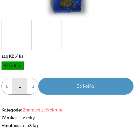
119 Kč
/ ks
Měrná
Skladem
cena:
Do košíku
Kategorie
:
Znamení zvěrokruhu
Záruka
:
2 roky
Hmotnost
:
0.08 kg