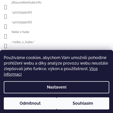
jitka
@
nebevhube.info
+420731990167
+420731990167
Nebe v hube
/nebe_v_hube/
Používáme cookies, abychom Vám umožnili pohodlné
Přijímáme online platby
prohlížení webu a díky analýze provozu webu neustále
zlepšovali jeho funkce, výkon a použitelnost.
Více
informací
Nastavení
TRHY a AKCE
Pečení na neděli
Odmítnout
Souhlasím
Copyright 2026
Nebe v Hubě
. Všechna práva vyhrazena.
Vytvořil Shoptet
Upravit nastavení cookies