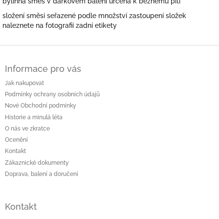
bylinná směs v dárkovém balení určena k běžnému pití
složení směsi seřazené podle množství zastoupení složek
naleznete na fotografii zadní etikety
Z
á
Informace pro vás
p
a
Jak nakupovat
t
Podmínky ochrany osobních údajů
í
Nové Obchodní podmínky
Historie a minulá léta
O nás ve zkratce
Ocenění
Kontakt
Zákaznické dokumenty
Doprava, balení a doručení
Kontakt