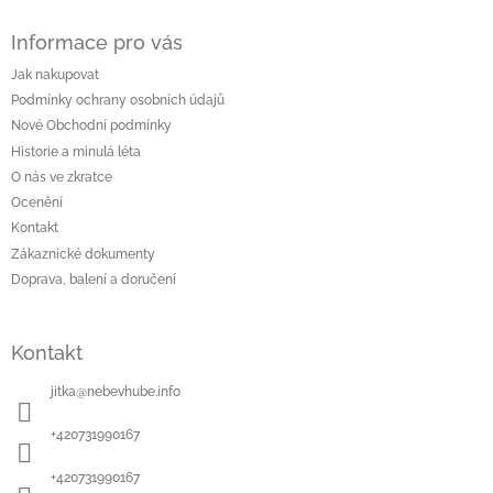
Z
á
Informace pro vás
p
a
Jak nakupovat
t
Podmínky ochrany osobních údajů
í
Nové Obchodní podmínky
Historie a minulá léta
O nás ve zkratce
Ocenění
Kontakt
Zákaznické dokumenty
Doprava, balení a doručení
Kontakt
jitka
@
nebevhube.info
+420731990167
+420731990167