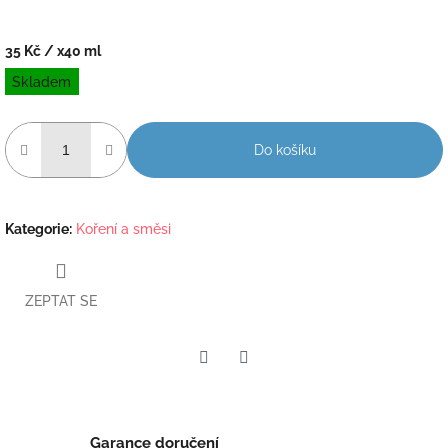
35 Kč
/ x40 ml
Měrná
Skladem
cena:
Do košíku
Kategorie
:
Koření a směsi
ZEPTAT SE
Twitter
Facebook
Garance doručení