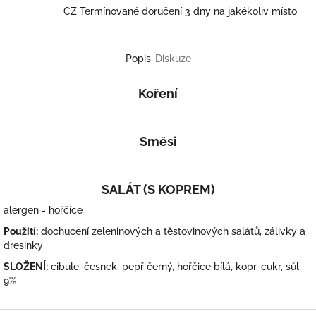
CZ Termínované doručení 3 dny na jakékoliv místo
Popis
Diskuze
Koření
Směsi
SALÁT (S KOPREM)
alergen - hořčice
Použití:
dochucení zeleninových a těstovinových salátů, zálivky a
dresinky
SLOŽENÍ:
cibule, česnek, pepř černý, hořčice bílá, kopr, cukr, sůl
9%