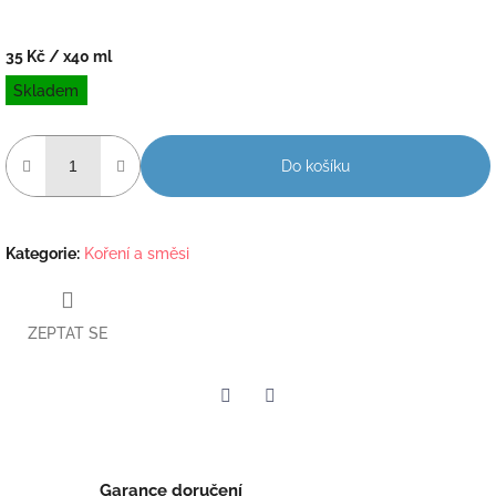
35 Kč
/ x40 ml
Měrná
Skladem
cena:
Do košíku
Kategorie
:
Koření a směsi
ZEPTAT SE
Twitter
Facebook
Garance doručení