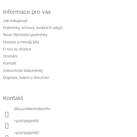
Z
á
Informace pro vás
p
a
Jak nakupovat
t
Podmínky ochrany osobních údajů
í
Nové Obchodní podmínky
Historie a minulá léta
O nás ve zkratce
Ocenění
Kontakt
Zákaznické dokumenty
Doprava, balení a doručení
Kontakt
jitka
@
nebevhube.info
+420731990167
+420731990167