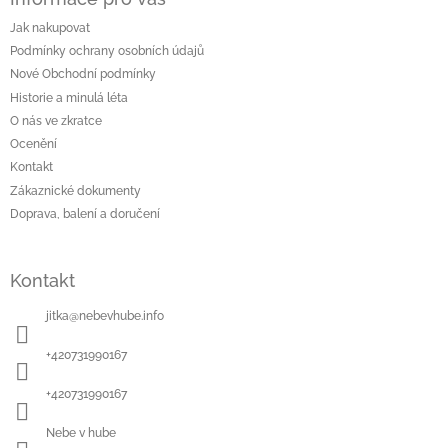
p
a
Jak nakupovat
t
Podmínky ochrany osobních údajů
í
Nové Obchodní podmínky
Historie a minulá léta
O nás ve zkratce
Ocenění
Kontakt
Zákaznické dokumenty
Doprava, balení a doručení
Kontakt
jitka
@
nebevhube.info
+420731990167
+420731990167
Nebe v hube