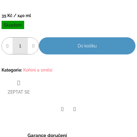
35 Kč
/ x40 ml
Měrná
Skladem
cena:
Do košíku
Kategorie
:
Koření a směsi
ZEPTAT SE
Twitter
Facebook
Garance doručení