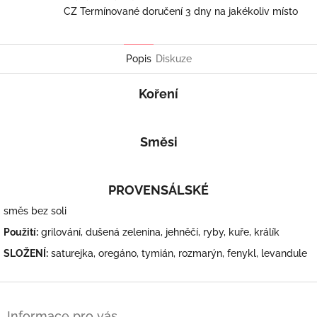
CZ Termínované doručení 3 dny na jakékoliv místo
Popis
Diskuze
Koření
Směsi
PROVENSÁLSKÉ
směs bez soli
Použití:
grilování, dušená zelenina, jehněčí, ryby, kuře, králík
SLOŽENÍ:
saturejka, oregáno, tymián, rozmarýn, fenykl, levandule
Z
á
Informace pro vás