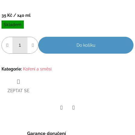
35 Kč
/ x40 ml
Měrná
Skladem
cena:
Do košíku
Kategorie
:
Koření a směsi
ZEPTAT SE
Twitter
Facebook
Garance doručení