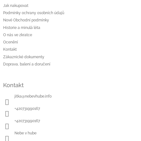
a
Jak nakupovat
t
Podmínky ochrany osobních údajů
í
Nové Obchodní podmínky
Historie a minulá léta
O nás ve zkratce
Ocenění
Kontakt
Zákaznické dokumenty
Doprava, balení a doručení
Kontakt
jitka
@
nebevhube.info
+420731990167
+420731990167
Nebe v hube