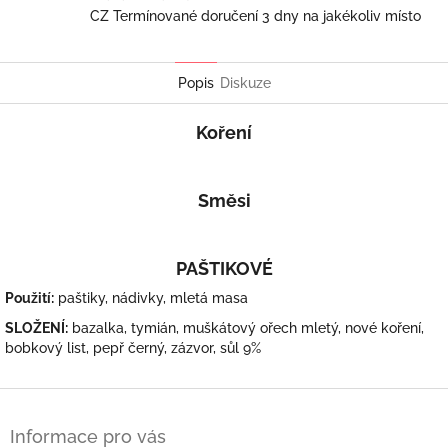
CZ Termínované doručení 3 dny na jakékoliv místo
Popis
Diskuze
Koření
Směsi
PAŠTIKOVÉ
Použití:
paštiky, nádivky, mletá masa
SLOŽENÍ:
bazalka, tymián, muškátový ořech mletý, nové koření,
bobkový list, pepř černý, zázvor, sůl 9%
Z
á
Informace pro vás
p