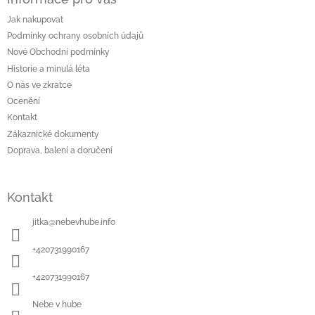
p
a
Jak nakupovat
t
Podmínky ochrany osobních údajů
í
Nové Obchodní podmínky
Historie a minulá léta
O nás ve zkratce
Ocenění
Kontakt
Zákaznické dokumenty
Doprava, balení a doručení
Kontakt
jitka
@
nebevhube.info
+420731990167
+420731990167
Nebe v hube