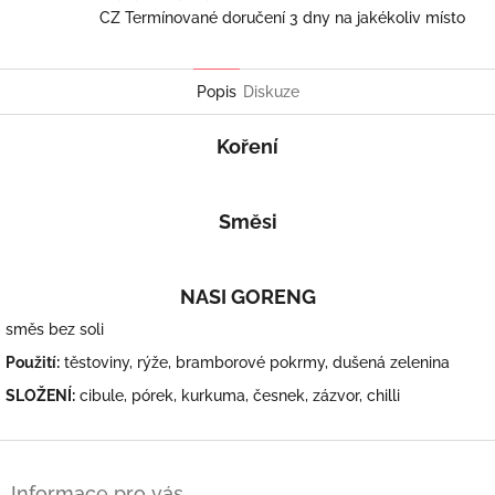
CZ Termínované doručení 3 dny na jakékoliv místo
Popis
Diskuze
Koření
Směsi
NASI GORENG
směs bez soli
Použití:
těstoviny, rýže, bramborové pokrmy, dušená zelenina
SLOŽENÍ:
cibule, pórek, kurkuma, česnek, zázvor, chilli
Z
á
Informace pro vás