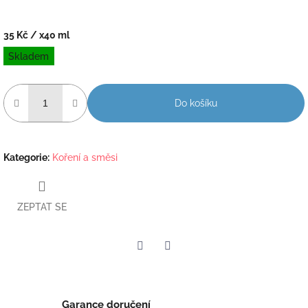
35 Kč
/ x40 ml
Měrná
Skladem
cena:
Do košíku
Kategorie
:
Koření a směsi
ZEPTAT SE
Twitter
Facebook
Garance doručení