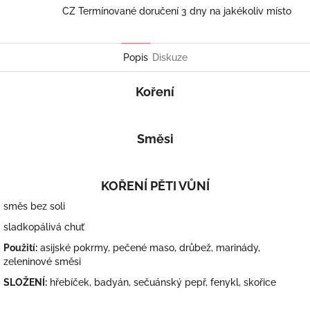
CZ Termínované doručení 3 dny na jakékoliv místo
Popis
Diskuze
Koření
Směsi
KOŘENÍ PĚTI VŮNÍ
směs bez soli
sladkopálivá chuť
Použití:
asijské pokrmy, pečené maso, drůbež, marinády,
zeleninové směsi
SLOŽENÍ:
hřebíček, badyán, sečuánský pepř, fenykl, skořice