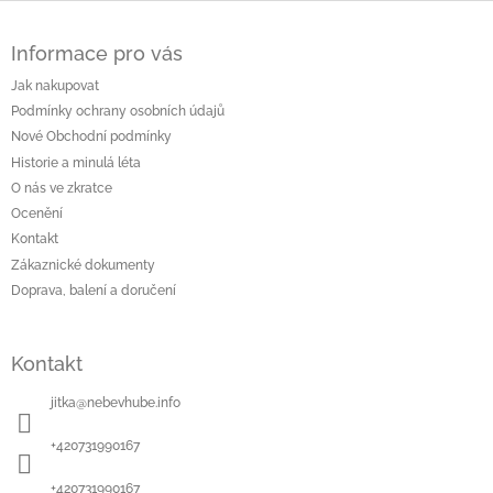
Z
á
Informace pro vás
p
a
Jak nakupovat
t
Podmínky ochrany osobních údajů
í
Nové Obchodní podmínky
Historie a minulá léta
O nás ve zkratce
Ocenění
Kontakt
Zákaznické dokumenty
Doprava, balení a doručení
Kontakt
jitka
@
nebevhube.info
+420731990167
+420731990167