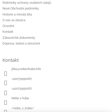
t
Podmínky ochrany osobních údajů
í
Nové Obchodní podmínky
Historie a minulá léta
O nás ve zkratce
Ocenění
Kontakt
Zákaznické dokumenty
Doprava, balení a doručení
Kontakt
jitka
@
nebevhube.info
+420731990167
+420731990167
Nebe v hube
/nebe_v_hube/