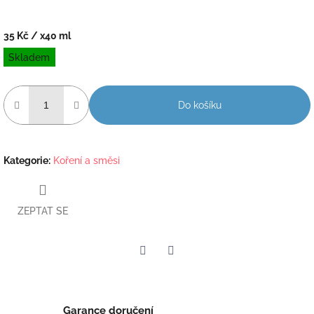
35 Kč
/ x40 ml
Měrná
Skladem
cena:
Do košíku
Kategorie
:
Koření a směsi
ZEPTAT SE
Twitter
Facebook
Garance doručení