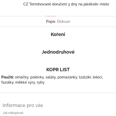
CZ Termínované doručení 3 dny na jakékoliv místo
Popis
Diskuze
Koření
Jednodruhové
KOPR LIST
Použití:
omáčky, polévky, saláty, pomazánky, tzatziki, telecí,
fazolky, měkké sýry, ryby
Z
á
Informace pro vás
p
a
Jak nakupovat