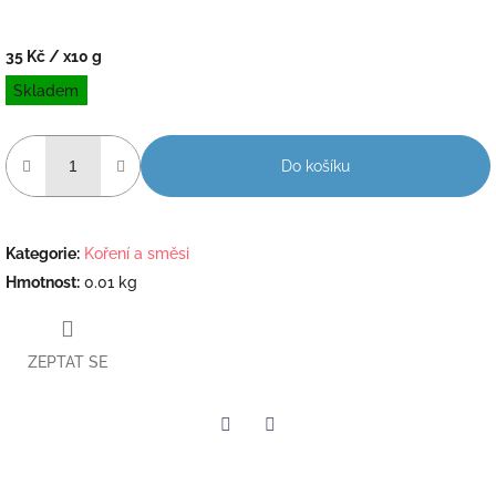
35 Kč
/ x10 g
Měrná
Skladem
cena:
Do košíku
Kategorie
:
Koření a směsi
Hmotnost
:
0.01 kg
ZEPTAT SE
Twitter
Facebook