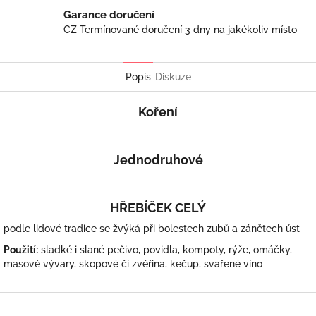
Garance doručení
CZ Termínované doručení 3 dny na jakékoliv místo
Popis
Diskuze
Koření
Jednodruhové
HŘEBÍČEK CELÝ
podle lidové tradice se žvýká při bolestech zubů a zánětech úst
Použití:
sladké i slané pečivo, povidla, kompoty, rýže, omáčky,
masové vývary, skopové či zvěřina, kečup, svařené víno
Z
á