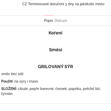
CZ Termínované doručení 3 dny na jakékoliv místo
Popis
Diskuze
Koření
Směsi
GRILOVANÝ SÝR
směs bez soli
Použití:
na sýry i maso
SLOŽENÍ:
cibule, pepře barevné, česnek, paprika, petržel list,
tymián
Z