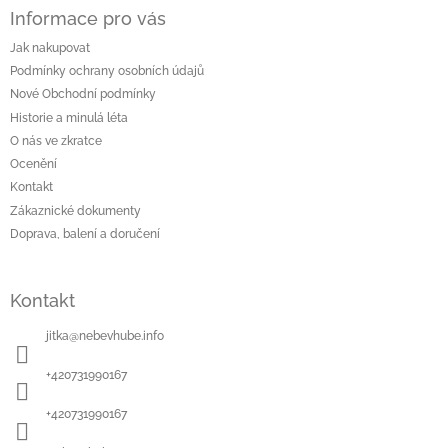
á
Informace pro vás
p
a
Jak nakupovat
t
Podmínky ochrany osobních údajů
í
Nové Obchodní podmínky
Historie a minulá léta
O nás ve zkratce
Ocenění
Kontakt
Zákaznické dokumenty
Doprava, balení a doručení
Kontakt
jitka
@
nebevhube.info
+420731990167
+420731990167