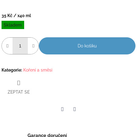
35 Kč
/ x40 ml
Měrná
Skladem
cena:
Do košíku
Kategorie
:
Koření a směsi
ZEPTAT SE
Twitter
Facebook
Garance doručení