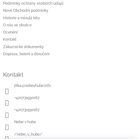
t
Podmínky ochrany osobních údajů
í
Nové Obchodní podmínky
Historie a minulá léta
O nás ve zkratce
Ocenění
Kontakt
Zákaznické dokumenty
Doprava, balení a doručení
Kontakt
jitka
@
nebevhube.info
+420731990167
+420731990167
Nebe v hube
/nebe_v_hube/