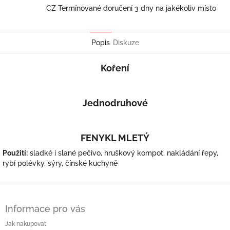
CZ Termínované doručení 3 dny na jakékoliv místo
Popis
Diskuze
Koření
Jednodruhové
FENYKL MLETÝ
Použití:
sladké i slané pečivo, hruškový kompot, nakládání řepy,
rybí polévky, sýry, čínské kuchyně
Z
á
Informace pro vás
p
a
Jak nakupovat