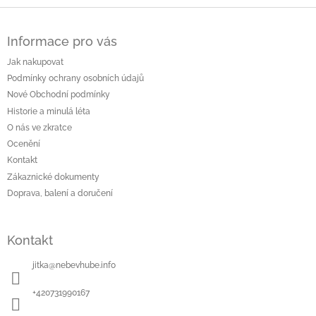
Z
á
Informace pro vás
p
a
Jak nakupovat
t
Podmínky ochrany osobních údajů
í
Nové Obchodní podmínky
Historie a minulá léta
O nás ve zkratce
Ocenění
Kontakt
Zákaznické dokumenty
Doprava, balení a doručení
Kontakt
jitka
@
nebevhube.info
+420731990167