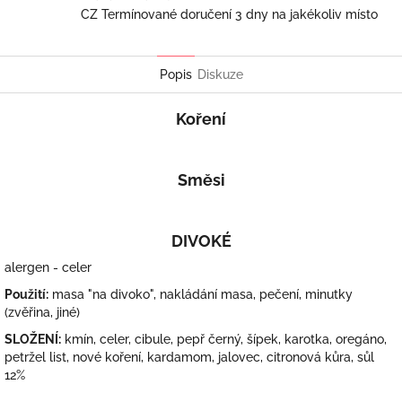
CZ Termínované doručení 3 dny na jakékoliv místo
Popis
Diskuze
Koření
Směsi
DIVOKÉ
alergen - celer
Použití:
masa "na divoko", nakládání masa, pečení, minutky
(zvěřina, jiné)
SLOŽENÍ:
kmín, celer, cibule, pepř černý, šípek, karotka, oregáno,
petržel list, nové koření, kardamom, jalovec, citronová kůra, sůl
12%