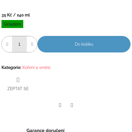
35 Kč
/ x40 ml
Měrná
Skladem
cena:
Do košíku
Kategorie
:
Koření a směsi
ZEPTAT SE
Twitter
Facebook
Garance doručení