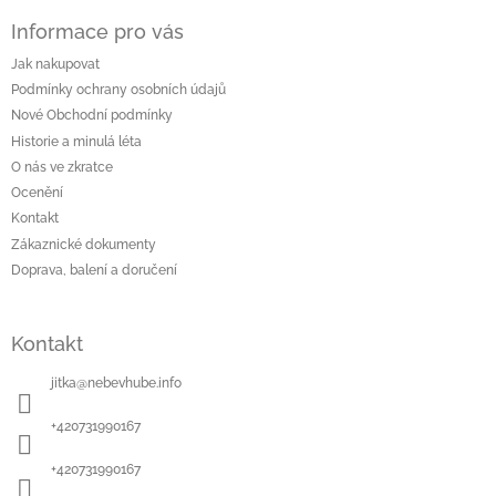
á
Informace pro vás
p
a
Jak nakupovat
t
Podmínky ochrany osobních údajů
í
Nové Obchodní podmínky
Historie a minulá léta
O nás ve zkratce
Ocenění
Kontakt
Zákaznické dokumenty
Doprava, balení a doručení
Kontakt
jitka
@
nebevhube.info
+420731990167
+420731990167