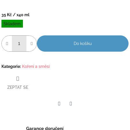
35 Kč
/ x40 ml
Měrná
Skladem
cena:
Do košíku
Kategorie
:
Koření a směsi
ZEPTAT SE
Twitter
Facebook
Garance doručení