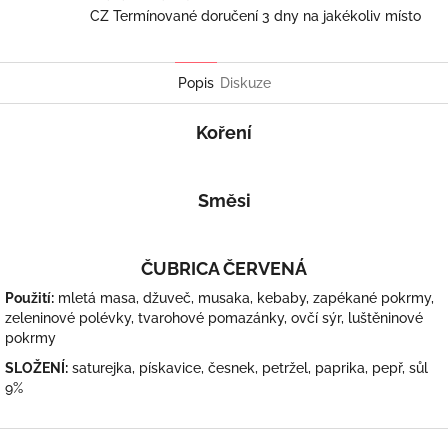
CZ Termínované doručení 3 dny na jakékoliv místo
Popis
Diskuze
Koření
Směsi
ČUBRICA ČERVENÁ
Použití:
mletá masa, džuveč, musaka, kebaby, zapékané pokrmy,
zeleninové polévky, tvarohové pomazánky, ovčí sýr, luštěninové
pokrmy
SLOŽENÍ:
saturejka, pískavice, česnek, petržel, paprika, pepř, sůl
9%
Z