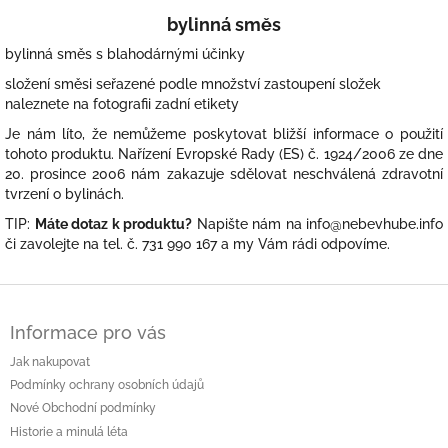
bylinná směs
bylinná směs s blahodárnými účinky
složení směsi seřazené podle množství zastoupení složek
naleznete na fotografii zadní etikety
Je nám líto, že nemůžeme poskytovat bližší informace o použití
tohoto produktu. Nařízení Evropské Rady (ES) č. 1924/2006 ze dne
20. prosince 2006 nám zakazuje sdělovat neschválená zdravotní
tvrzení o bylinách.
TIP:
Máte dotaz k produktu?
Napište nám na info@nebevhube.info
či zavolejte na tel. č. 731 990 167 a my Vám rádi odpovíme.
Z
á
Informace pro vás
p
a
Jak nakupovat
t
Podmínky ochrany osobních údajů
í
Nové Obchodní podmínky
Historie a minulá léta