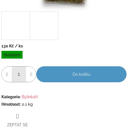
130 Kč
/ ks
Měrná
Skladem
cena:
Do košíku
Kategorie
:
Bylinkáři
Hmotnost
:
0.1 kg
ZEPTAT SE