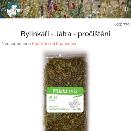
Přejít
Nák
Hledat
Přihlášení
na
obsah
koší
Kód:
779
Bylinkáři - Játra - pročištění
Průměrné
Neohodnoceno
Podrobnosti hodnocení
hodnocení
produktu
je
0,0
z
5
hvězdiček.