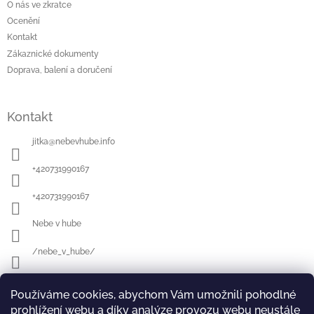
O nás ve zkratce
Ocenění
Kontakt
Zákaznické dokumenty
Doprava, balení a doručení
Kontakt
jitka
@
nebevhube.info
+420731990167
+420731990167
Nebe v hube
/nebe_v_hube/
Používáme cookies, abychom Vám umožnili pohodlné
Přijímáme online platby
prohlížení webu a díky analýze provozu webu neustále