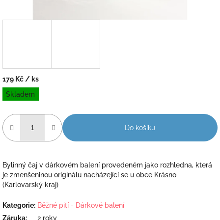
179 Kč
/ ks
Měrná
Skladem
cena:
Do košíku
Bylinný čaj v dárkovém balení provedeném jako rozhledna, která
je zmenšeninou originálu nacházející se u obce Krásno
(Karlovarský kraj)
Kategorie
:
Běžné pití - Dárkové balení
Záruka
:
2 roky