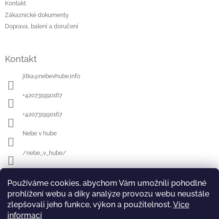
Kontakt
Zákaznické dokumenty
Doprava, balení a doručení
Kontakt
jitka
@
nebevhube.info
+420731990167
+420731990167
Nebe v hube
/nebe_v_hube/
Používáme cookies, abychom Vám umožnili pohodlné
Přijímáme online platby
prohlížení webu a díky analýze provozu webu neustále
zlepšovali jeho funkce, výkon a použitelnost.
Více
informací