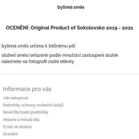
bylinná směs
OCENĚNÍ: Original Product of Sokolovsko 2019 - 2021
bylinná směs určena k běžnému pití
složení směsi seřazené podle množství zastoupení složek
naleznete na fotografii zadní etikety
Z
á
Informace pro vás
p
a
Jak nakupovat
t
Podmínky ochrany osobních údajů
í
Nové Obchodní podmínky
Historie a minulá léta
O nás ve zkratce
Ocenění