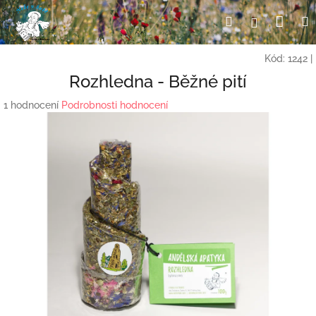
Přejít
Nák
Hledat
Přihlášení
na
obsah
koší
Kód:
1242
|
Rozhledna - Běžné pití
Průměrné
1 hodnocení
Podrobnosti hodnocení
hodnocení
produktu
je
5,0
z
5
hvězdiček.