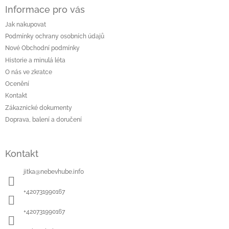
á
Informace pro vás
p
a
Jak nakupovat
t
Podmínky ochrany osobních údajů
í
Nové Obchodní podmínky
Historie a minulá léta
O nás ve zkratce
Ocenění
Kontakt
Zákaznické dokumenty
Doprava, balení a doručení
Kontakt
jitka
@
nebevhube.info
+420731990167
+420731990167