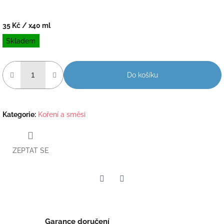
35 Kč
/ x40 ml
Měrná
Skladem
cena:
Do košíku
Kategorie
:
Koření a směsi
ZEPTAT SE
Twitter
Facebook
Garance doručení