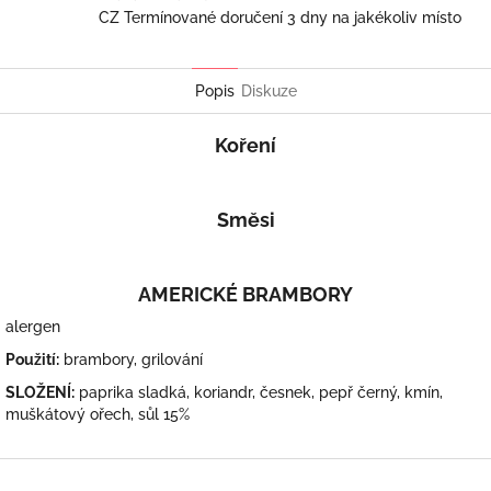
CZ Termínované doručení 3 dny na jakékoliv místo
Popis
Diskuze
Koření
Směsi
AMERICKÉ BRAMBORY
alergen
Použití:
brambory, grilování
SLOŽENÍ:
paprika sladká, koriandr, česnek, pepř černý, kmín,
muškátový ořech, sůl 15%
Z